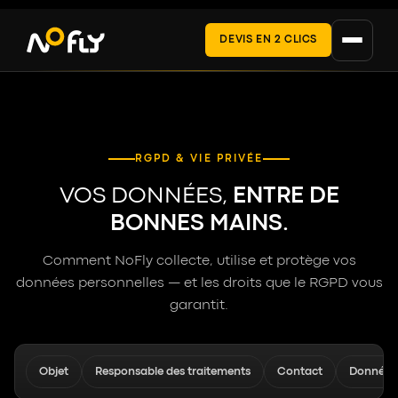
DEVIS EN 2 CLICS
Nos réalisations
RGPD & VIE PRIVÉE
EXPERTISES
VOS DONNÉES,
ENTRE DE
Relevés & Données terrain
BONNES MAINS.
Inspection technique
Comment NoFly collecte, utilise et protège vos
données personnelles — et les droits que le RGPD vous
Métrés & État des lieux
garantit.
À propos
Objet
Responsable des traitements
Contact
Données 
Devis / Contact